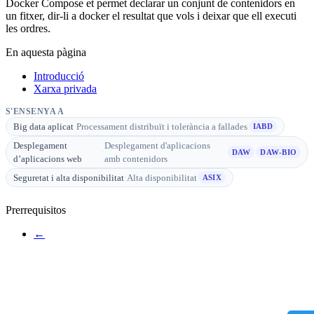
Docker Compose et permet declarar un conjunt de contenidors en
un fitxer, dir-li a docker el resultat que vols i deixar que ell executi
les ordres.
En aquesta pàgina
Introducció
Xarxa privada
S'ENSENYA A
Big data aplicat
·
Processament distribuït i tolerància a fallades
IABD
Desplegament
Desplegament d'aplicacions
·
DAW
DAW-BIO
d’aplicacions web
amb contenidors
Seguretat i alta disponibilitat
·
Alta disponibilitat
ASIX
Prerrequisitos
←