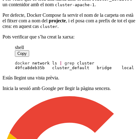
un contenidor amb el nom
.
cluster-apache-1
Per defecte, Docker Compose fa servir el nom de la carpeta on està
el fitxer com a nom del
projecte
, i el posa com a prefix de tot el que
crea: en aquest cas
.
cluster
Pots verificar que s’ha creat la xarxa:
shell
Copy
docker
 network ls
|
grep
 cluster
49fca8deb35b   cluster_default   bridge    local
Estàs llegint una vista prèvia.
Inicia la sessió amb Google per llegir la pàgina sencera.