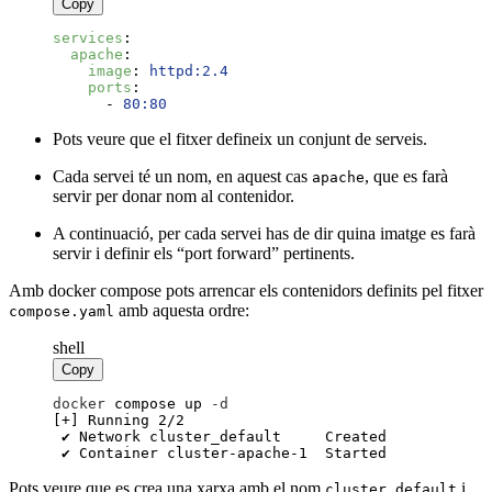
Copy
services
:
apache
:
image
:
httpd:2.4
ports
:
-
80:80
Pots veure que el fitxer defineix un conjunt de serveis.
Cada servei té un nom, en aquest cas
, que es farà
apache
servir per donar nom al contenidor.
A continuació, per cada servei has de dir quina imatge es farà
servir i definir els “port forward” pertinents.
Amb docker compose pots arrencar els contenidors definits pel fitxer
amb aquesta ordre:
compose.yaml
shell
Copy
docker
 compose up
 -
d
 ✔ Container cluster-apache-1  Started
Pots veure que es crea una xarxa amb el nom
i
cluster_default