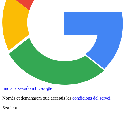
Inicia la sessió amb Google
Només et demanarem que acceptis les
condicions del servei
.
Següent