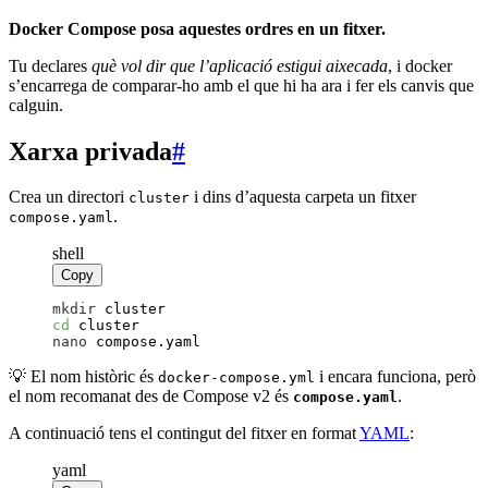
Docker Compose posa aquestes ordres en un fitxer.
Tu declares
què vol dir que l’aplicació estigui aixecada
, i docker
s’encarrega de comparar-ho amb el que hi ha ara i fer els canvis que
calguin.
Xarxa privada
#
Crea un directori
i dins d’aquesta carpeta un fitxer
cluster
.
compose.yaml
shell
Copy
mkdir
 cluster
cd
 cluster
nano
 compose.yaml
💡 El nom històric és
i encara funciona, però
docker-compose.yml
el nom recomanat des de Compose v2 és
.
compose.yaml
A continuació tens el contingut del fitxer en format
YAML
:
yaml