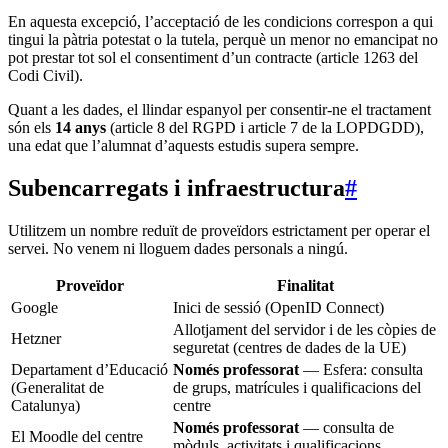
En aquesta excepció, l’acceptació de les condicions correspon a qui
tingui la pàtria potestat o la tutela, perquè un menor no emancipat no
pot prestar tot sol el consentiment d’un contracte (article 1263 del
Codi Civil).
Quant a les dades, el llindar espanyol per consentir-ne el tractament
són els
14 anys
(article 8 del RGPD i article 7 de la LOPDGDD),
una edat que l’alumnat d’aquests estudis supera sempre.
Subencarregats i infraestructura
#
Utilitzem un nombre reduït de proveïdors estrictament per operar el
servei. No venem ni lloguem dades personals a ningú.
Proveïdor
Finalitat
Google
Inici de sessió (OpenID Connect)
Allotjament del servidor i de les còpies de
Hetzner
seguretat (centres de dades de la UE)
Departament d’Educació
Només professorat
— Esfera: consulta
(Generalitat de
de grups, matrícules i qualificacions del
Catalunya)
centre
Només professorat
— consulta de
El Moodle del centre
mòduls, activitats i qualificacions