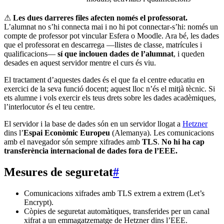
⚠
Les dues darreres files afecten només el professorat.
L’alumnat no s’hi connecta mai i no hi pot connectar-s’hi: només un
compte de professor pot vincular Esfera o Moodle. Ara bé, les dades
que el professorat en descarrega —llistes de classe, matrícules i
qualificacions—
sí que inclouen dades de l’alumnat
, i queden
desades en aquest servidor mentre el curs és viu.
El tractament d’aquestes dades és el que fa el centre educatiu en
exercici de la seva funció docent; aquest lloc n’és el mitjà tècnic. Si
ets alumne i vols exercir els teus drets sobre les dades acadèmiques,
l’interlocutor és el teu centre.
El servidor i la base de dades són en un servidor llogat a
Hetzner
dins l’
Espai Econòmic Europeu
(Alemanya). Les comunicacions
amb el navegador són sempre xifrades amb
TLS
.
No hi ha cap
transferència internacional de dades fora de l’EEE.
Mesures de seguretat
#
Comunicacions xifrades amb TLS extrem a extrem (Let’s
Encrypt).
Còpies de seguretat automàtiques, transferides per un canal
xifrat a un emmagatzematge de Hetzner dins l’EEE.