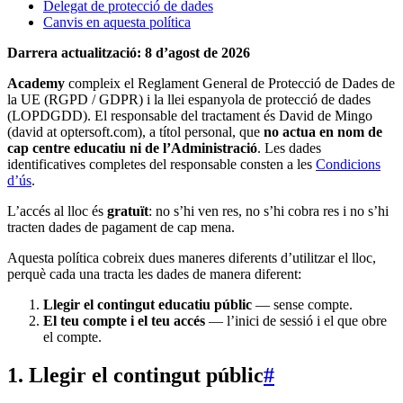
Delegat de protecció de dades
Canvis en aquesta política
Darrera actualització: 8 d’agost de 2026
Academy
compleix el Reglament General de Protecció de Dades de
la UE (RGPD / GDPR) i la llei espanyola de protecció de dades
(LOPDGDD). El responsable del tractament és David de Mingo
(
david at optersoft.com
), a títol personal, que
no actua en nom de
cap centre educatiu ni de l’Administració
. Les dades
identificatives completes del responsable consten a les
Condicions
d’ús
.
L’accés al lloc és
gratuït
: no s’hi ven res, no s’hi cobra res i no s’hi
tracten dades de pagament de cap mena.
Aquesta política cobreix dues maneres diferents d’utilitzar el lloc,
perquè cada una tracta les dades de manera diferent:
Llegir el contingut educatiu públic
— sense compte.
El teu compte i el teu accés
— l’inici de sessió i el que obre
el compte.
1. Llegir el contingut públic
#