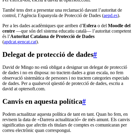
També tens dret a presentar una reclamació davant l’autoritat de
control, l’Agència Espanyola de Protecció de Dades (
aepd.es
).
Per a les dades acadèmiques que arriben d’
Esfera
o del
Moodle del
centre
—que són del sistema educatiu català— l’autoritat competent
és l’
Autoritat Catalana de Protecció de Dades
(
apdcat.gencat.cat
).
Delegat de protecció de dades
#
David de Mingo no està obligat a designar un delegat de protecció
de dades i no en disposa: no tractem dades a gran escala, no fem
observació sistemàtica de persones i no tractem categories especials
de dades. Per a qualsevol qüestió de protecció de dades, escriu a
david at optersoft.com
.
Canvis en aquesta política
#
Podem actualitzar aquesta política de tant en tant. Quan ho fem, en
revisem la data de «Darrera actualització» de més amunt. Els canvis
significatius que afectin els titulars de comptes es comunicaran per
correu electrònic quan correspongui.