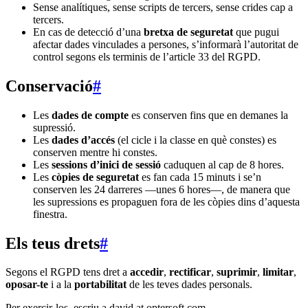
Sense analítiques, sense scripts de tercers, sense crides cap a
tercers.
En cas de detecció d’una
bretxa de seguretat
que pugui
afectar dades vinculades a persones, s’informarà l’autoritat de
control segons els terminis de l’article 33 del RGPD.
Conservació
#
Les
dades de compte
es conserven fins que en demanes la
supressió.
Les
dades d’accés
(el cicle i la classe en què constes) es
conserven mentre hi constes.
Les
sessions d’inici de sessió
caduquen al cap de 8 hores.
Les
còpies de seguretat
es fan cada 15 minuts i se’n
conserven les 24 darreres —unes 6 hores—, de manera que
les supressions es propaguen fora de les còpies dins d’aquesta
finestra.
Els teus drets
#
Segons el RGPD tens dret a
accedir
,
rectificar
,
suprimir
,
limitar
,
oposar-te
i a la
portabilitat
de les teves dades personals.
Per exercir-los, escriu a
david at optersoft.com
.