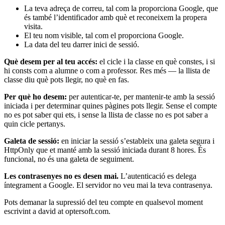
La teva adreça de correu, tal com la proporciona Google, que
és també l’identificador amb què et reconeixem la propera
visita.
El teu nom visible, tal com el proporciona Google.
La data del teu darrer inici de sessió.
Què desem per al teu accés:
el cicle i la classe en què constes, i si
hi consts com a alumne o com a professor. Res més — la llista de
classe diu què pots llegir, no què en fas.
Per què ho desem:
per autenticar-te, per mantenir-te amb la sessió
iniciada i per determinar quines pàgines pots llegir. Sense el compte
no es pot saber qui ets, i sense la llista de classe no es pot saber a
quin cicle pertanys.
Galeta de sessió:
en iniciar la sessió s’estableix una galeta segura i
HttpOnly que et manté amb la sessió iniciada durant 8 hores. És
funcional, no és una galeta de seguiment.
Les contrasenyes no es desen mai.
L’autenticació es delega
íntegrament a Google. El servidor no veu mai la teva contrasenya.
Pots demanar la supressió del teu compte en qualsevol moment
escrivint a
david at optersoft.com
.