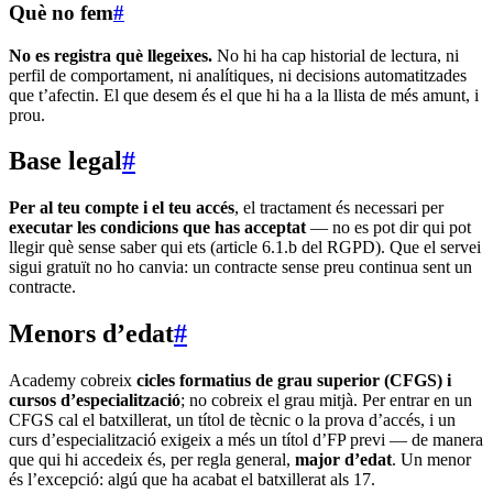
Què no fem
#
No es registra què llegeixes.
No hi ha cap historial de lectura, ni
perfil de comportament, ni analítiques, ni decisions automatitzades
que t’afectin. El que desem és el que hi ha a la llista de més amunt, i
prou.
Base legal
#
Per al teu compte i el teu accés
, el tractament és necessari per
executar les condicions que has acceptat
— no es pot dir qui pot
llegir què sense saber qui ets (article 6.1.b del RGPD). Que el servei
sigui gratuït no ho canvia: un contracte sense preu continua sent un
contracte.
Menors d’edat
#
Academy cobreix
cicles formatius de grau superior (CFGS) i
cursos d’especialització
; no cobreix el grau mitjà. Per entrar en un
CFGS cal el batxillerat, un títol de tècnic o la prova d’accés, i un
curs d’especialització exigeix a més un títol d’FP previ — de manera
que qui hi accedeix és, per regla general,
major d’edat
. Un menor
és l’excepció: algú que ha acabat el batxillerat als 17.