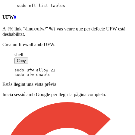
sudo
 nft list tables
UFW
#
A {% link “/linux/ufw/” %} vas veure que per defecte UFW està
deshabilitat.
Crea un firewall amb UFW:
shell
Copy
sudo
 ufw allow 22
sudo
 ufw enable
Estàs llegint una vista prèvia.
Inicia sessió amb Google per llegir la pàgina completa.