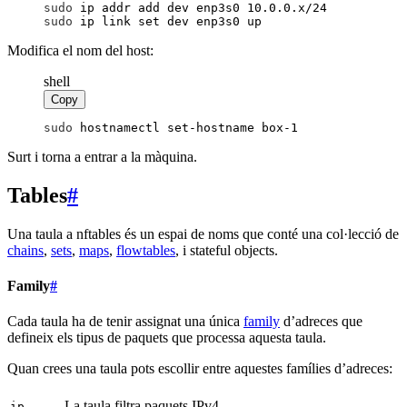
sudo
 ip addr add dev enp3s0 10.0.0.x/24
sudo
 ip link set dev enp3s0 up
Modifica el nom del host:
shell
Copy
sudo
 hostnamectl set-hostname box-1
Surt i torna a entrar a la màquina.
Tables
#
Una taula a nftables és un espai de noms que conté una col·lecció de
chains
,
sets
,
maps
,
flowtables
, i stateful objects.
Family
#
Cada taula ha de tenir assignat una única
family
d’adreces que
defineix els tipus de paquets que processa aquesta taula.
Quan crees una taula pots escollir entre aquestes famílies d’adreces:
La taula filtra paquets IPv4.
ip