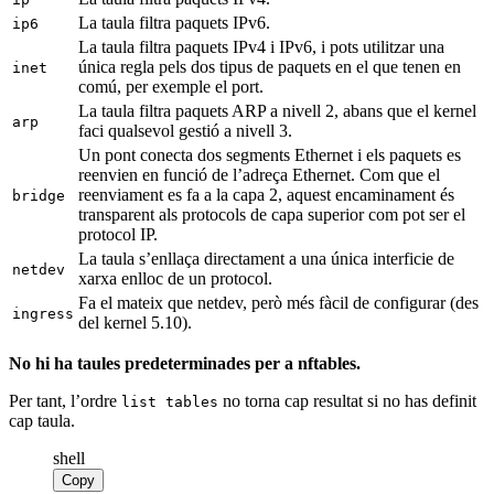
La taula filtra paquets IPv6.
ip6
La taula filtra paquets IPv4 i IPv6, i pots utilitzar una
única regla pels dos tipus de paquets en el que tenen en
inet
comú, per exemple el port.
La taula filtra paquets ARP a nivell 2, abans que el kernel
arp
faci qualsevol gestió a nivell 3.
Un pont conecta dos segments Ethernet i els paquets es
reenvien en funció de l’adreça Ethernet. Com que el
reenviament es fa a la capa 2, aquest encaminament és
bridge
transparent als protocols de capa superior com pot ser el
protocol IP.
La taula s’enllaça directament a una única interficie de
netdev
xarxa enlloc de un protocol.
Fa el mateix que netdev, però més fàcil de configurar (des
ingress
del kernel 5.10).
No hi ha taules predeterminades per a nftables.
Per tant, l’ordre
no torna cap resultat si no has definit
list tables
cap taula.
shell
Copy