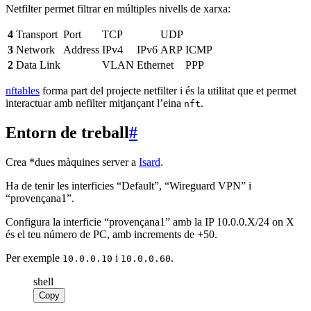
Netfilter permet filtrar en múltiples nivells de xarxa:
4
Transport
Port
TCP
UDP
3
Network
Address
IPv4
IPv6
ARP
ICMP
2
Data Link
VLAN
Ethernet
PPP
nftables
forma part del projecte netfilter i és la utilitat que et permet
interactuar amb nefilter mitjançant l’eina
.
nft
Entorn de treball
#
Crea *dues màquines server a
Isard
.
Ha de tenir les interficies “Default”, “Wireguard VPN” i
“provençana1”.
Configura la interficie “provençana1” amb la IP 10.0.0.X/24 on X
és el teu número de PC, amb increments de +50.
Per exemple
i
.
10.0.0.10
10.0.0.60
shell
Copy