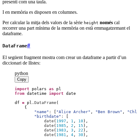
presenti com una taula.
I en memòria es disposen en columnes.
Per calcular la mitja dels valors de la sèrie
només
cal
height
recorrer una part mínima de la memòria on està emmagatzemant el
dataframe.
#
DataFrame
El següent fragment mostra com crear un dataframe a partir d’un
diccionari de llistes:
python
Copy
import
polars
as
pl
from
datetime
import
date
df
=
pl
.
DataFrame
(
{
"
name
"
:
[
"
Alice Archer
"
,
"
Ben Brown
"
,
"
Chl
"
birthdate
"
:
[
date
(
1997
,
1
,
10
)
date
(
1985
,
2
,
15
)
date
(
1983
,
3
,
22
)
date
(
1981
,
4
,
30
)