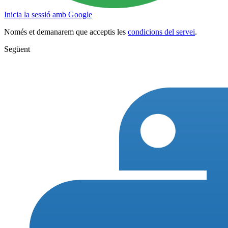
Inicia la sessió amb Google
Només et demanarem que acceptis les
condicions del servei
.
Següent