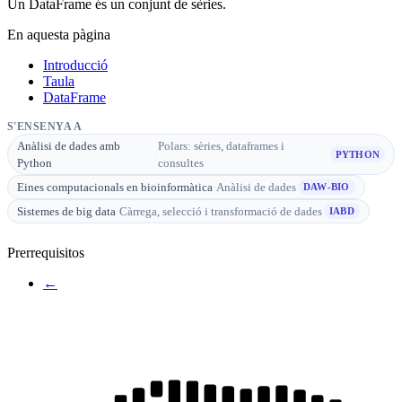
Un DataFrame és un conjunt de sèries.
En aquesta pàgina
Introducció
Taula
DataFrame
S'ENSENYA A
Anàlisi de dades amb
Polars: sèries, dataframes i
·
PYTHON
Python
consultes
Eines computacionals en bioinformàtica
·
Anàlisi de dades
DAW-BIO
Sistemes de big data
·
Càrrega, selecció i transformació de dades
IABD
Prerrequisitos
←