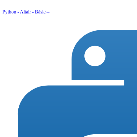
Python - Altair - Bàsic
→