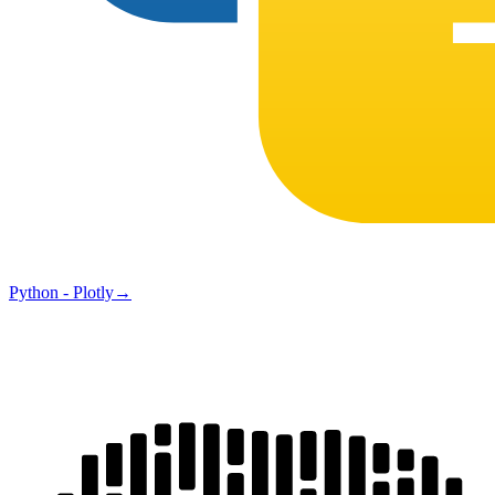
Python - Plotly
→