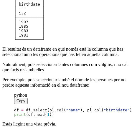
└───────────┘
El resultat és un dataframe en qué només està la columna que has
seleccionat amb les operacions que has fet en aquella columna.
Naturalment, pots seleccionar tantes columnes com vulguis, i no cal
que facis res amb elles.
Per exemple, pots seleccionar també el nom de les persones per no
perdre aquesta informació en el nou dataframe:
python
Copy
df
=
df
.
select
(
pl
.
col
(
"
name
"
)
,
pl
.
col
(
"
birthdate
"
)
print
(
df
.
head
(
1
)
)
Estàs llegint una vista prèvia.