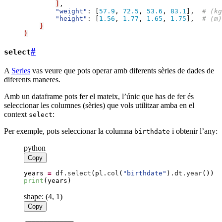
]
"
weight
"
:
[
57
.
9
,
72
.
5
,
53
.
6
,
83
.
1
]
,  
#
"
height
"
:
[
1
.
56
,
1
.
77
,
1
.
65
,
1
.
75
]
,  
#
}
)
#
select
A
Series
vas veure que pots operar amb diferents sèries de dades de
diferents maneres.
Amb un dataframe pots fer el mateix, l’únic que has de fer és
seleccionar les columnes (sèries) que vols utilitzar amba en el
context
:
select
Per exemple, pots seleccionar la columna
i obtenir l’any:
birthdate
python
Copy
years
=
df
.
select
(
pl
.
col
(
"
birthdate
"
)
.
dt
.
year
(
)
)
print
(
years
)
shape: (4, 1)
Copy