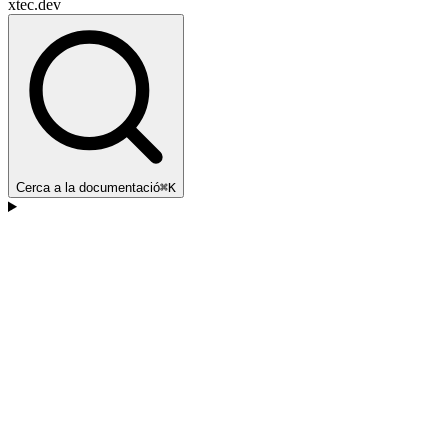
xtec.dev
Cerca a la documentació
⌘K