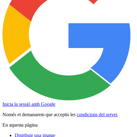
Inicia la sessió amb Google
Només et demanarem que acceptis les
condicions del servei
.
En aquesta pàgina
Distribuir una imatge