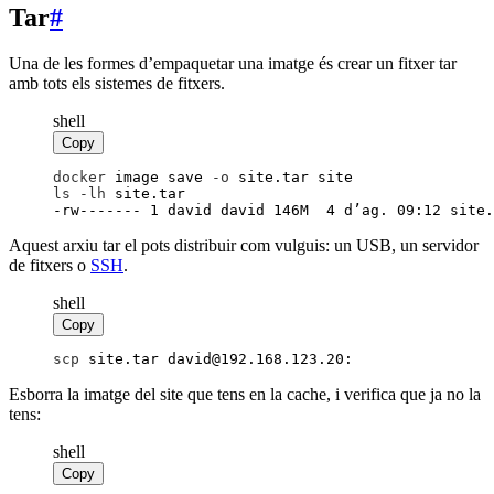
Tar
#
Una de les formes d’empaquetar una imatge és crear un fitxer tar
amb tots els sistemes de fitxers.
shell
Copy
docker
 image save
 -
o
 site.tar site
ls
 -
lh
 site.tar
-rw------- 1 david david 146M  4 d’ag. 09:12 site.
Aquest arxiu tar el pots distribuir com vulguis: un USB, un servidor
de fitxers o
SSH
.
shell
Copy
scp
 site.tar david@192.168.123.20:
Esborra la imatge del site que tens en la cache, i verifica que ja no la
tens:
shell
Copy