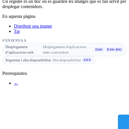
Un registre és un lloc on es guarden les imatges que es fan servir per
desplegar contenidors.
En aquesta pàgina
Distribuir una imatge
Tar
S'ENSENYA A
Desplegament
Desplegament d'aplicacions
·
DAW
DAW-BIO
d’aplicacions web
amb contenidors
Seguretat i alta disponibilitat
·
Alta disponibilitat
ASIX
Prerrequisitos
←