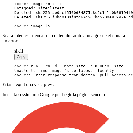
docker
 image rm site
docker
 image ls
Si ara intentes arrencar un contenidor amb la imatge site et donarà
un error:
shell
Copy
docker
 run
 --
rm
 -
d
 --
name
 site
 -
p
 8000:80 site
docker: Error response from daemon: pull access de
Estàs llegint una vista prèvia.
Inicia la sessió amb Google per llegir la pàgina sencera.