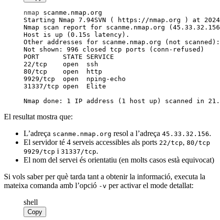
nmap
 scanme.nmap.org
Nmap done: 1 IP address (1 host up) scanned in 21.
El resultat mostra que:
L’adreça
resol a l’adreça
.
scanme.nmap.org
45.33.32.156
El servidor té 4 serveis accessibles als ports
,
22/tcp
80/tcp
i
.
9929/tcp
31337/tcp
El nom del servei és orientatiu (en molts casos està equivocat)
Si vols saber per què tarda tant a obtenir la informació, executa la
mateixa comanda amb l’opció
per activar el mode detallat:
-v
shell
Copy