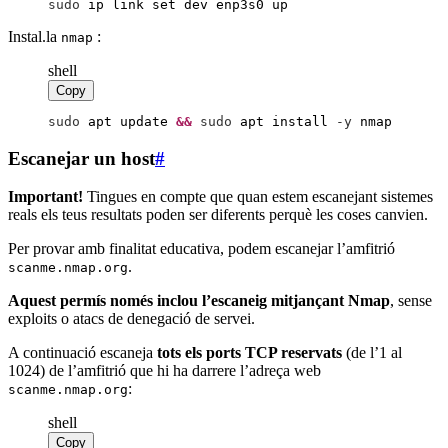
sudo
 ip link set dev enp3s0 up
Instal.la
:
nmap
shell
Copy
sudo
 apt update
&&
sudo
 apt install
 -
y
 nmap
Escanejar un host
#
Important!
Tingues en compte que quan estem escanejant sistemes
reals els teus resultats poden ser diferents perquè les coses canvien.
Per provar amb finalitat educativa, podem escanejar l’amfitrió
.
scanme.nmap.org
Aquest permís només inclou l’escaneig mitjançant Nmap
, sense
exploits o atacs de denegació de servei.
A continuació escaneja
tots els ports TCP reservats
(de l’1 al
1024) de l’amfitrió que hi ha darrere l’adreça web
:
scanme.nmap.org
shell
Copy