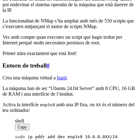
pot endevinar el sistema operatiu de la màquina que està darrere de
la IP.
La funcionalitat de NMap s’ha ampliat amb més de 550 scripts que
s’executen mitjançant el motor de scripts NMap.
Ves amb compte quan executes un script que hagis trobat per
Internet perquè molts necessiten permisos de root.
Primer mira exactament que està fent!
Entorn de treball
#
Crea una màquina virtual a
Isard
.
La màquina han de ser “Ubuntu 24.04 Server” amb 8 CPU, 16 GB
de RAM i una interfície de l’institut.
Activa la interfície
amb una IP fixa, on
és el número del
enp3s0
XX
teu ordinador:
shell
Copy
sudo
 ip addr add dev enp3s0 10.0.0.0XX/24