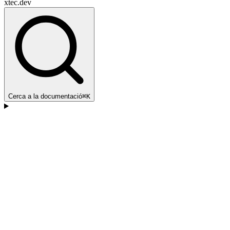
xtec.dev
Cerca a la documentació
⌘K