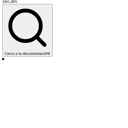
xtec.dev
Cerca a la documentació
⌘K