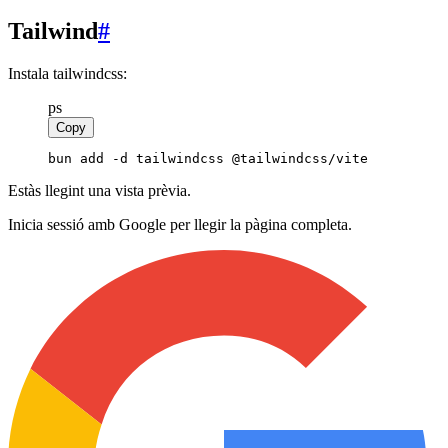
Tailwind
#
Instala tailwindcss:
ps
Copy
bun add -d tailwindcss @tailwindcss/vite
Estàs llegint una vista prèvia.
Inicia sessió amb Google per llegir la pàgina completa.