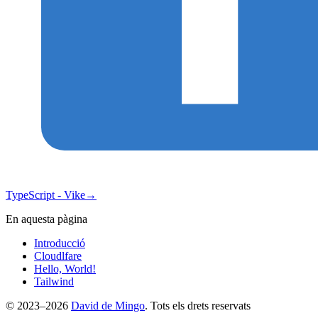
TypeScript - Vike
→
En aquesta pàgina
Introducció
Cloudlfare
Hello, World!
Tailwind
© 2023–2026
David de Mingo
. Tots els drets reservats