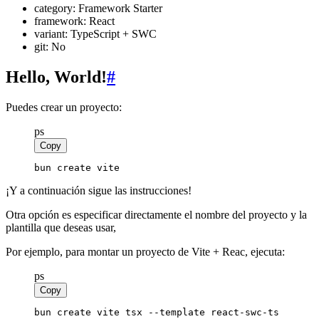
category: Framework Starter
framework: React
variant: TypeScript + SWC
git: No
Hello, World!
#
Puedes crear un proyecto:
ps
Copy
bun create vite
¡Y a continuación sigue las instrucciones!
Otra opción es especificar directamente el nombre del proyecto y la
plantilla que deseas usar,
Por ejemplo, para montar un proyecto de Vite + Reac, ejecuta:
ps
Copy
bun create vite tsx --template react-swc-ts