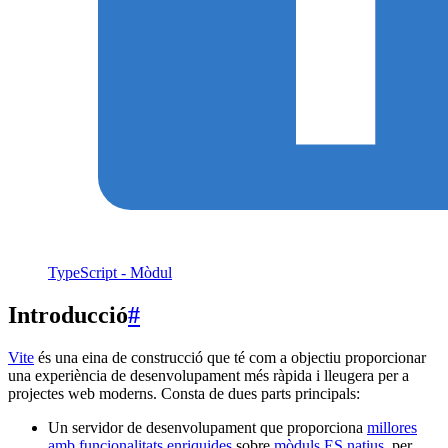
TypeScript - Mòdul
Introducció
#
Vite
és una eina de construcció que té com a objectiu proporcionar
una experiència de desenvolupament més ràpida i lleugera per a
projectes web moderns. Consta de dues parts principals:
Un servidor de desenvolupament que proporciona
millores
amb funcionalitats enriquides
sobre
mòduls ES natius
, per