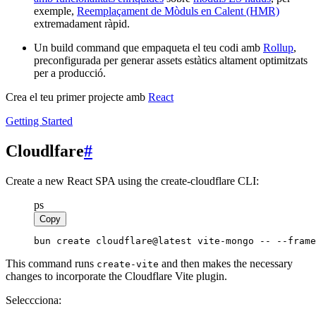
exemple,
Reemplaçament de Mòduls en Calent (HMR)
extremadament ràpid.
Un build command que empaqueta el teu codi amb
Rollup
,
preconfigurada per generar assets estàtics altament optimitzats
per a producció.
Crea el teu primer projecte amb
React
Getting Started
Cloudlfare
#
Create a new React SPA using the create-cloudflare CLI:
ps
Copy
bun create cloudflare@latest vite-mongo -- --frame
This command runs
and then makes the necessary
create-vite
changes to incorporate the Cloudflare Vite plugin.
Seleccciona: